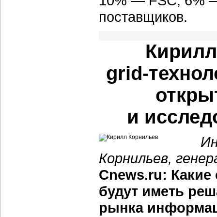
10% — FSC, 6% — 
поставщиков.
Кирилл
grid-техно
откры
и исслед
Ин
Корнильев, генер
Cnews.ru: Какие 
будут иметь ре
рынка информац