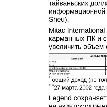
тайваньских долл
информационной 
Sheu).
Mitac Internation
карманных ПК и с
увеличить объем 
Доходы тайва
Компания
Tatung
**
Acer
First International Computer (FIC)
Mitac International
Q-Run Technology
*
общий доход (не тол
* *
27 марта 2002 года 
Legend сохраняет
на азиатском рынк