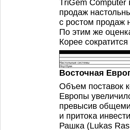
TriGem Computer 
продаж настольны
с ростом продаж н
По этим же оцен
Корее сократится 
Настольные системы
Ноутбуки
Восточная Евро
Объем поставок к
Европы увеличилс
превысив общемир
и притока инвест
Рашка (Lukas Rask