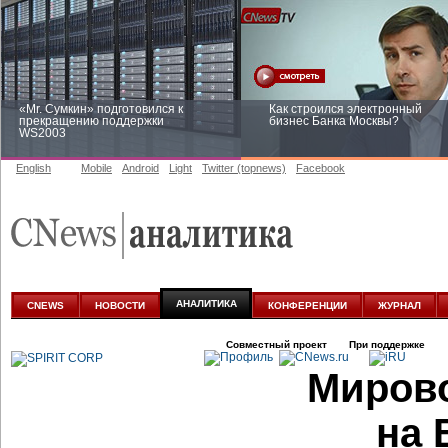
«Mr. Сумкин» подготовился к
Как строился электронный
прекращению поддержки
бизнес Банка Москвы?
WS2003
English
Mobile
Android
Light
Twitter (topnews)
Facebook
Заоблачная оптимизация: как
Рейтинг CNewsInfrastructure 20
Faberlic изменил подход к
приглашаем участвовать
аналитике
АНАЛИТИКА
CNEWS
НОВОСТИ
КОНФЕРЕНЦИИ
ЖУРНАЛ
Совместный проект
При поддержке
Мирово
на 