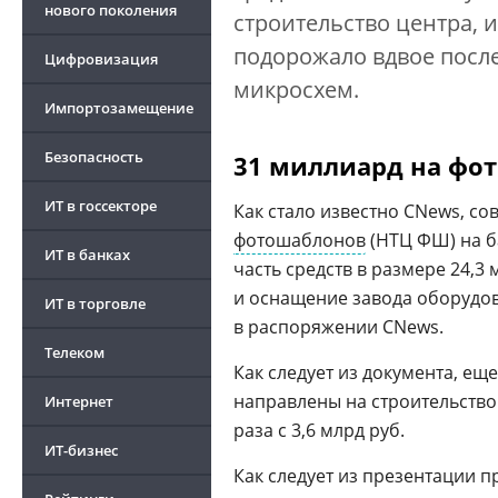
нового поколения
строительство центра, 
подорожало вдвое посл
Цифровизация
микросхем.
Импортозамещение
Безопасность
31 миллиард на фо
ИТ в госсекторе
Как стало известно CNews, с
фотошаблонов
(НТЦ ФШ) на б
ИТ в банках
часть средств в размере 24,3
и оснащение завода оборудова
ИТ в торговле
в распоряжении CNews.
Телеком
Как следует из документа, еще
направлены на строительство.
Интернет
раза с 3,6 млрд руб.
ИТ-бизнес
Как следует из презентации п