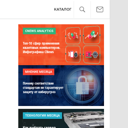
КАТАЛОГ
CNEWS ANALYTICS
Топ-10 сфер применения
квантовых компьютеров.
Инфографика CNews
МНЕНИЕ МЕСЯЦА
Почему соответствие
стандартам не гарантирует
защиту от киберугроз
ТЕХНОЛОГИЯ МЕСЯЦА
Как выбрать сервер