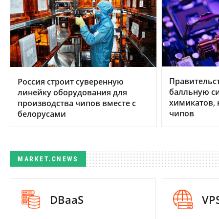
Правительс
Россия строит суверенную
балльную си
линейку оборудования для
химикатов, 
производства чипов вместе с
чипов
белорусами
MARKET.CNEWS
DBaaS
VP