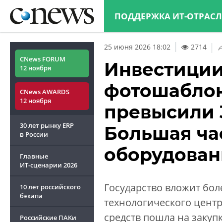
ПОДДЕРЖКА ИТ-ОТРАС
|
25 июня 2026 18:02
2714
CNews FORUM
Инвестиции
12 ноября
фотошаблон
CNews AWARDS
12 ноября
превысили 
30 лет рынку ERP
Большая ча
в России
оборудован
Главные
ИТ-сценарии
2026
Государство вложит бол
10 лет российского
бэкапа
технологического цент
средств пошла на закуп
Российские ПАКи