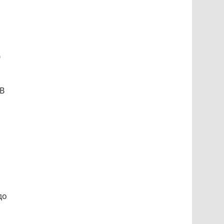
0
 В
до