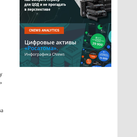
для ЦОД и не прогадать
в перспективе
CNEWS ANALYTICS
Цифровые активы
«Росатома».
Инфографика CNews
я
у
ь
ва