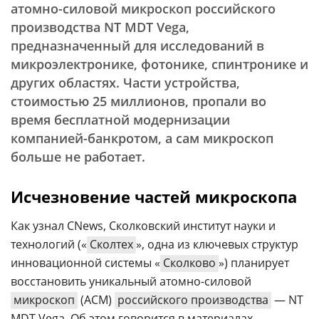
атомно-силовой микроскоп российского
производства NT MDT Vega,
предназначенный для исследований в
микроэлектронике, фотонике, спинтронике и
других областях. Части устройства,
стоимостью 25 миллионов, пропали во
время бесплатной модернизации
компанией-банкротом, а сам микроскоп
больше не работает.
Исчезновение частей микроскопа
Как узнал CNews, Сколковский институт науки и
технологий («
Сколтех
», одна из ключевых структур
инновационной системы «
Сколково
») планирует
восстановить уникальный атомно-силовой
микроскоп
(АСМ)
российского производства
— NT
MDT Vega. Об этом говорится в материалах