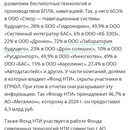
развитием беспилотных технологий и
производством БПЛА, навигацией. Так, у него 60,5%
в ООО «Стеор — Навигационные системы
будущего», 28% в ООО «Гидромарин», 49,9% в ООО
«Системный интегратор БАС», 6% в ООО «КБ 3303»,
22% в ООО «Дронко», 72% в
ООО «Лаборатория
будущего»
, 23% в ООО «
Дрон солюшнс
», 10% в ООО
«Русдронпорт», 49,9% в ООО «Инногеотех», 49% в
ООО «БАС», 15% в ООО «Аэролинкс», 27,4% в ООО
«Автодатаспейс» и других. У части компаний, долями
в которых владеет «Фонд НТИ», скрыты участники в
ЕГРЮЛ. При этом в отчетах они раскрывают эту
информацию. Так «Фонду НТИ» принадлежит 46,7% в
АО «Металион», которому в 2024 г. он предоставил
4,3 млрд руб.
Также Фонд НТИ участвует в работе Фонда
суверенных технологий НТИ совместно с
АО