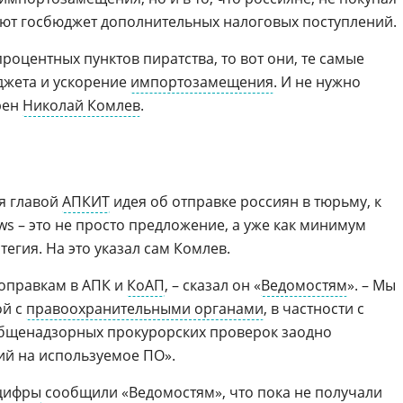
ют госбюджет дополнительных налоговых поступлений.
процентных пунктов пиратства, то вот они, те самые
джета и ускорение
импортозамещения
. И не нужно
ерен
Николай Комлев
.
я главой
АПКИТ
идея об отправке россиян в тюрьму, к
s – это не просто предложение, а уже как минимум
егия. На это указал сам Комлев.
поправкам в АПК и
КоАП
, – сказал он «
Ведомостям
». – Мы
ой с
правоохранительными органами
, в частности с
 общенадзорных прокурорских проверок заодно
ий на используемое ПО».
цифры
сообщили «Ведомостям», что пока не получали