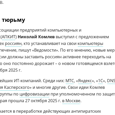
в.
в тюрьму
социации предприятий компьютерных и
(
АПКИТ
)
Николай Комлев
выступил с предложением
сех
россиян
, кто устанавливает на свои
компьютеры
печение, пишут «Ведомости». По его мнению, новые ме
сии должны заставить россиян активнее переходить на
то оно постоянно дорожает – о новом готовящемся взлет
бря 2025 г.
нейших ИТ-компаний. Среди них:
МТС
, «
Яндекс
», «
1С
»,
DN
я Касперского
» и многие другие. Свои идеи Комлев
группы по
цифровизации
при уполномоченном по защит
рая прошла 27 октября 2025 г.
в Москве
.
ается в переработке действующих антипиратских