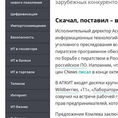
зарубежных конкуренто
нового поколения
Цифровизация
Скачал, поставил – 
Импортозамещение
Исполнительный директор Ас
Безопасность
информационных технологий 
уголовного преследования в
ИТ в госсекторе
пиратское программное обес
по борьбе с пиратством в Рос
ИТ в банках
российское ПО
. Напомним, ч
цен CNews
писал
в конце октя
ИТ в торговле
В АПКИТ входят десятки круп
Телеком
Wildberries
, «Т1», «
Лаборатори
Интернет
озвучил на встрече рабочей 
прав предпринимателей, кото
ИТ-бизнес
Предложение Комлева заключ