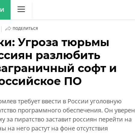
ЛИ
CNews
|
ПОДЕЛИТЬСЯ
Аналитика
ки: Угроза тюрьмы
Конференции
оссиян разлюбить
Маркет
заграничный софт и
Техника
оссийское ПО
ТВ
млев требует ввести в России уголовную
атство программного обеспечения. Он уверен
му за пиратство заставит россиян перейти на
ы на него растут на фоне отсутствия