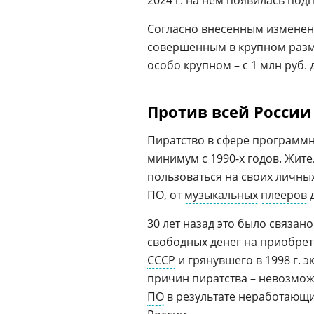
2024 г. на нем появилась подп
Согласно внесенным изменен
совершенным в крупном размер
особо крупном – с 1 млн руб. 
Против всей России
Пиратство в сфере программно
минимум с 1990-х годов. Жит
пользоваться на своих личны
ПО, от
музыкальных
плееров
д
30 лет назад это было связан
свободных денег на приобре
СССР
и грянувшего в 1998 г. э
причин пиратства – невозмо
ПО
в результате неработающи