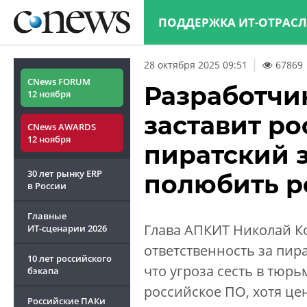
ПОДДЕРЖКА ИТ-ОТРАС
28 октября 2025 09:51
67869
CNews FORUM
Разработчи
12 ноября
заставит р
CNews AWARDS
12 ноября
пиратский 
30 лет рынку ERP
полюбить р
в России
Главные
Глава АПКИТ Николай Ко
ИТ-сценарии
2026
ответственность за пир
10 лет российского
что угроза сесть в тюрь
бэкапа
российское ПО, хотя цен
Российские ПАКи