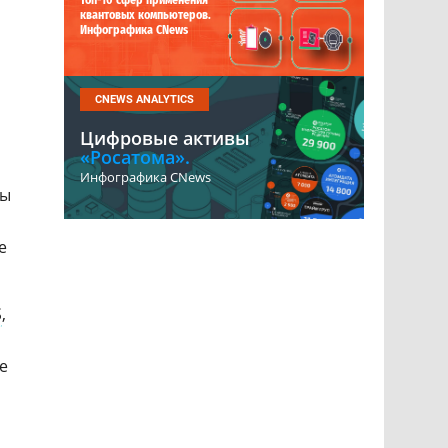
Топ-10 сфер применения
квантовых компьютеров.
Инфографика CNews
CNEWS ANALYTICS
Цифровые активы
«Росатома».
Инфографика CNews
ры
е
S
,
е