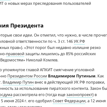
ИТ о новых мерах преследования пользователей
ния Президента
орые свои идеи. Он отметил, что нужно, в числе прочег
ловной ответственности по ч. 3 ст. 146
УК РФ
жных прав»). «Этот порог был недавно излишне резко
но-
правовой
защиты лишились до 85% российских
 «Ведомостям» Николай Комлев.
что упомянутое главой АПКИТ смягчение уголовной
ично
Президентом России
Владимиром Путиным
. Как
г.
Владимир Путин
внес в действующий УК РФ поправки,
нность за использование пиратского контента. Закон б
осдума
рассмотрела его (тогда еще
законопроект
) в
, 5 июня 2024 г. его одобрил
Совет Федерации
, а 12 июня