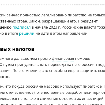
сии
сейчас полностью легализовано пиратство не тольк
ественных стран. Закон, разрешающий его,
Президент
шенко
подписал
в начале 2023 г.
Российские власти
тож
но в итоге
решили
не идти в этом направлении.
овых налогов
намного дальше, чем просто
финансовая
помощь
 путем принудительного перевода на него россиян под
вания. По его мнению, это способно еще и защитить всю
логов.
, что покуда россияне массово используют пиратское 
или отечественное), отечественные разработчики теряю
выливается не только в снижение объемов их инвестиций 
мпортозамещения, но и в то, что россияне, не покупая