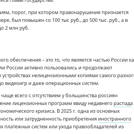
ись главы государства.
иям, порог, при котором правонарушение признается
е, был повышен со 100 тыс руб., до 500 тыс. руб., а в
до 2 млн руб.
го обеспечения – это то, что является частью России ка
ели России активно пользовались и продолжают
х устройствах нелицензионными копиями самого разног
о видеоигр и даже операционных систем.
о чаще всего с отсутствием у большинства россиян
тение лицензионных программ ввиду недавнего
распада
кономического кризиса. В 2025 г. одна из основных
жность или затрудненность приобретения
иностранного
х платежных систем или ухода правообладателей из