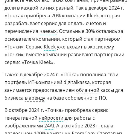
доли в каждой из них разный. Так в декабре 2024 г.
«Точка» приобрела 70% компании Kleek, которая
разрабатывает сервис для оплаты счетов и
перечисления
чаевых
. Остальные 30% остались за
основателем компании, который стал партнером
«Точки». Сервис
Kleek
уже входит в экосистему
«Точки»: вместе компании развивают партнерский
сервис «Точка Kleek».
Также в декабре 2024 г. «Точка» пополнила свой
портфель ИТ-компанией
digitalkassa
, которая
занимается предоставлением
облачной
кассы для
бизнеса
в аренду
на базе собственного ПО.
В октябре 2024 г. «Точка» приобрела сервис
генеративной
нейросети
для работы с
изображениями
24AI
. А в октябре 2023 г. стала
владельцем 100% компании EcomCom. Стартап из