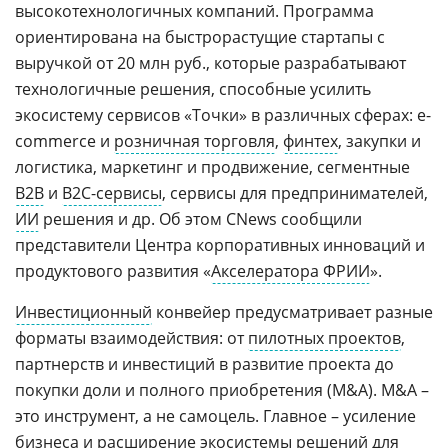
высокотехнологичных компаний. Программа
ориентирована на быстрорастущие стартапы с
выручкой от 20 млн руб., которые разрабатывают
технологичные решения, способные усилить
экосистему сервисов «Точки» в различных сферах: e-
commerce и
розничная торговля
,
финтех
, закупки и
логистика, маркетинг и продвижение, сегментные
B2B
и
B2C-сервисы
, сервисы для предпринимателей,
ИИ
решения и др. Об этом CNews сообщили
представители Центра корпоративных инноваций и
продуктового развития «
Акселератора ФРИИ
».
Инвестиционный
конвейер предусматривает разные
форматы взаимодействия: от
пилотных проектов
,
партнерств и инвестиций в развитие проекта до
покупки доли и полного приобретения (M&A). M&A –
это инструмент, а не самоцель. Главное – усиление
бизнеса и расширение
экосистемы
решений для